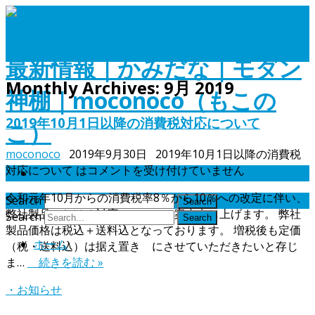
最新情報｜かみだな｜モダン
Monthly Archives:
9月 2019
神棚｜moconoco（もこの
2019年10月1日以降の消費税対応について
こ）
moconoco
2019年9月30日
2019年10月1日以降の消費税
対応について は
コメントを受け付けていません
ホーム
令和元年10月からの消費税率8％から10％への改定に伴い、
Search
弊社製品における対応についてご案内申し上げます。 弊社
Search
製品価格は税込＋送料込となっております。 増税後も定価
ホーム
（税・送料込）は据え置き にさせていただきたいと存じ
ま…
続きを読む »
・お知らせ