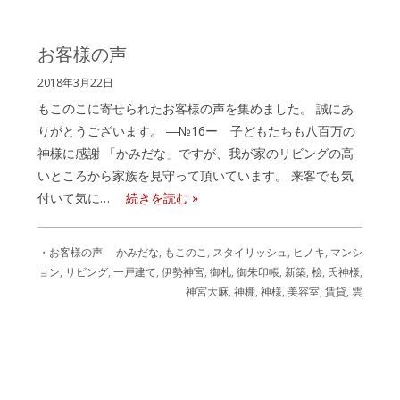
お客様の声
2018年3月22日
もこのこに寄せられたお客様の声を集めました。 誠にあ
りがとうございます。 ―№16ー 子どもたちも八百万の
神様に感謝 「かみだな」ですが、我が家のリビングの高
いところから家族を見守って頂いています。 来客でも気
付いて気に…
続きを読む »
・お客様の声
かみだな
,
もこのこ
,
スタイリッシュ
,
ヒノキ
,
マンシ
ョン
,
リビング
,
一戸建て
,
伊勢神宮
,
御札
,
御朱印帳
,
新築
,
桧
,
氏神様
,
神宮大麻
,
神棚
,
神様
,
美容室
,
賃貸
,
雲