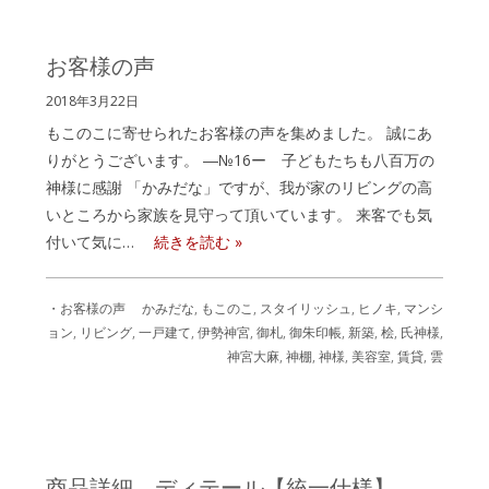
お客様の声
2018年3月22日
もこのこに寄せられたお客様の声を集めました。 誠にあ
りがとうございます。 ―№16ー 子どもたちも八百万の
神様に感謝 「かみだな」ですが、我が家のリビングの高
いところから家族を見守って頂いています。 来客でも気
付いて気に…
続きを読む »
・お客様の声
かみだな
,
もこのこ
,
スタイリッシュ
,
ヒノキ
,
マンシ
ョン
,
リビング
,
一戸建て
,
伊勢神宮
,
御札
,
御朱印帳
,
新築
,
桧
,
氏神様
,
神宮大麻
,
神棚
,
神様
,
美容室
,
賃貸
,
雲
商品詳細 ディテール【統一仕様】